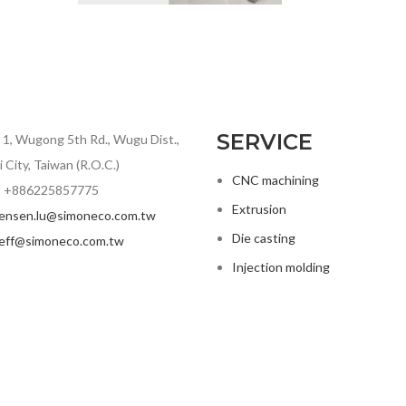
SERVICE
. 1, Wugong 5th Rd., Wugu Dist.,
 City, Taiwan (R.O.C.)
CNC machining
 +886225857775
Extrusion
jensen.lu@simoneco.com.tw
Die casting
jeff@simoneco.com.tw
Injection molding