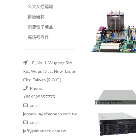
公共交通運輸
醫療器材
消費電子產品
高精密零件
1F., No. 1, Wugong 5th
Rd., Wugu Dist., New Taipei
City, Taiwan (R.O.C.)
Phone:
+886225857775
email:
jensen.lu@simoneco.com.tw
email:
jeff@simoneco.com.tw