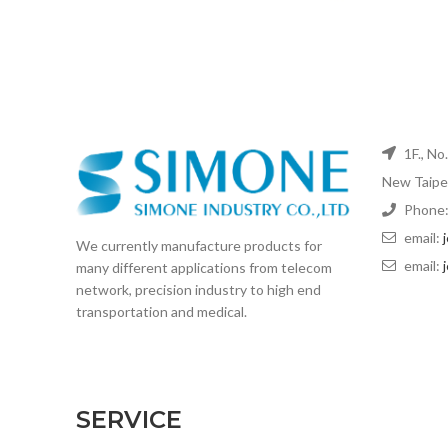
1F., No
New Taipei
Phone:
email:
We currently manufacture products for
email:
many different applications from telecom
network, precision industry to high end
transportation and medical.
SERVICE